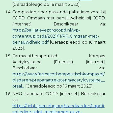
[Geraadpleegd op 16 maart 2023].
Compassion, voor passende palliatieve zorg bij
COPD. Omgaan met benauwdheid bij COPD.
[internet]. Beschikbaar via:
https://palliatievezorgcopd.nl/wp-
content/uploads/2021/11/PF_Omgaan-met-
benauwdheid.pdf
[Geraadpleegd op 16 maart
2023].
Farmacotherapeutisch Kompas.
Acetylcysteine (Fluimicil). [internet].
Beschikbaar via:
https://www.farmacotherapeutischkompas.nl/
bladeren/preparaatteksten/a/acetylcysteine__
oraal_
[Geraadpleegd op 16 maart 2023].
NHG standaard COPD. [internet]. Beschikbaar
via
:
https://richtlijnen.nhg.org/standaarden/copd#
volledige-tekst-medicamenteuze-