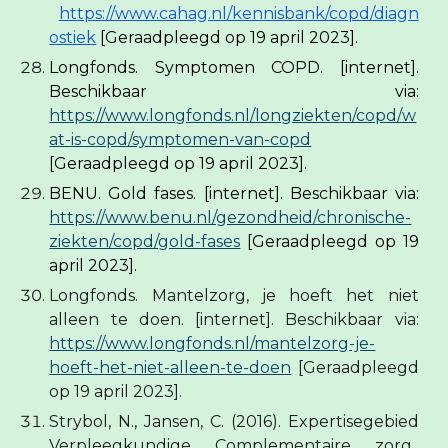
https://www.cahag.nl/kennisbank/copd/diagn
ostiek
[Geraadpleegd op 19 april 2023].
Longfonds. Symptomen COPD. [internet].
Beschikbaar via:
https://www.longfonds.nl/longziekten/copd/w
at-is-copd/symptomen-van-copd
[Geraadpleegd op 19 april 2023].
BENU. Gold fases. [internet]. Beschikbaar via:
https://www.benu.nl/gezondheid/chronische-
ziekten/copd/gold-fases
[Geraadpleegd op 19
april 2023].
Longfonds. Mantelzorg, je hoeft het niet
alleen te doen. [internet]. Beschikbaar via:
https://www.longfonds.nl/mantelzorg-je-
hoeft-het-niet-alleen-te-doen
[Geraadpleegd
op 19 april 2023].
Strybol, N., Jansen, C. (2016). Expertisegebied
Verpleegkundige Complementaire zorg,