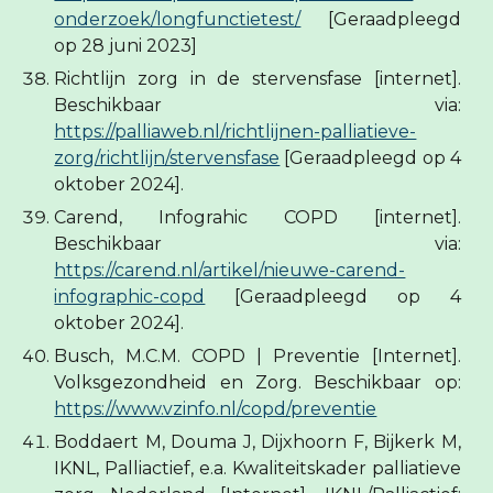
onderzoek/longfunctietest/
[Geraadpleegd
op 28 juni 2023]
Richtlijn zorg in de stervensfase [internet].
Beschikbaar via:
https://palliaweb.nl/richtlijnen-palliatieve-
zorg/richtlijn/stervensfase
[Geraadpleegd op 4
oktober 2024].
Carend, Infograhic COPD [internet].
Beschikbaar via:
https://carend.nl/artikel/nieuwe-carend-
infographic-copd
[Geraadpleegd op 4
oktober 2024].
Busch, M.C.M. COPD | Preventie [Internet].
Volksgezondheid en Zorg. Beschikbaar op:
https://www.vzinfo.nl/copd/preventie
Boddaert M, Douma J, Dijxhoorn F, Bijkerk M,
IKNL, Palliactief, e.a. Kwaliteitskader palliatieve