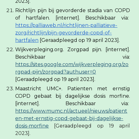
2023].
Richtlijn pijn bij gevorderde stadia van COPD
of hartfalen. [internet]. Beschikbaar via:
https://palliaweb.nl/richtlijnen-palliatieve-
zorg/richtlijn/pijn-gevorderde-copd-of-
hartfalen
[Geraadpleegd op 19 april 2023].
Wijkverpleging.org. Zorgpad pijn. [internet].
Beschikbaar via:
https://sites.google.com/wijkverpleging.org/zo
rgpad-pijn/zorgpad?authuser=0
[Geraadpleegd op 19 april 2023].
Maastricht UMC+. Patienten met ernstig
COPD gebaat bij dagelijkse dosis morfine.
[internet]. Beschikbaar via:
https://www.mumc.nl/actueel/nieuws/patient
en-met-ernstig-copd-gebaat-bij-dagelijkse-
dosis-morfine
[Geraadpleegd op 19 april
2023].