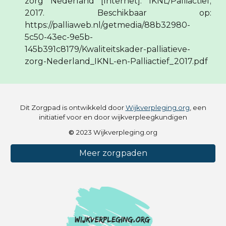
zorg Nederland [Internet]. IKNL/Palliactief;
2017. Beschikbaar op:
https://palliaweb.nl/getmedia/88b32980-
5c50-43ec-9e5b-
145b391c8179/Kwaliteitskader-palliatieve-
zorg-Nederland_IKNL-en-Palliactief_2017.pdf
Dit Zorgpad is ontwikkeld door
Wijkverpleging.org
, een
initiatief voor en door wijkverpleegkundigen
©
2023 Wijkverpleging.org
Meer zorgpaden