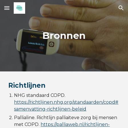
Skip to main content
Skip to navigation
Bronnen
Richtlijne
n
NHG standaard COPD.
https://richtlijnen.nhg.org/standaarden/copd#
samenvatting-richtlijnen-beleid
Pallialine. Richtlijn palliaiteve zorg bij mensen
met COPD.
https://palliaweb.nl/richtlijnen-