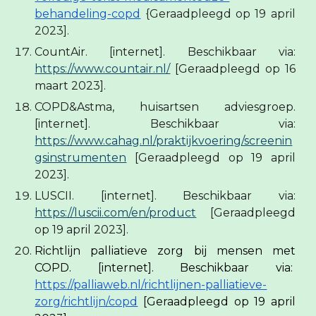
behandeling-copd
{Geraadpleegd op 19 april
2023].
CountAir. [internet]. Beschikbaar via:
https://www.countair.nl/
[Geraadpleegd op 16
maart 2023].
COPD&Astma, huisartsen adviesgroep.
[internet]. Beschikbaar via:
https://www.cahag.nl/praktijkvoering/screenin
gsinstrumenten
[Geraadpleegd op 19 april
2023].
LUSCII. [internet]. Beschikbaar via:
https://luscii.com/en/product
[Geraadpleegd
op 19 april 2023].
Richtlijn palliatieve zorg bij mensen met
COPD. [internet]. Beschikbaar via:
https://palliaweb.nl/richtlijnen-palliatieve-
zorg/richtlijn/copd
[Geraadpleegd op 19 april