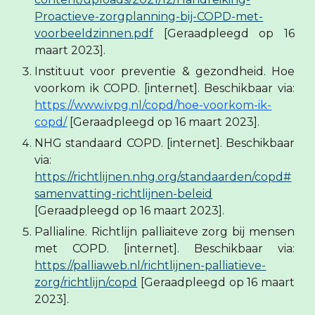
Proactieve-zorgplanning-bij-COPD-met-
voorbeeldzinnen.pdf
[Geraadpleegd op 16
maart 2023].
Instituut voor preventie & gezondheid. Hoe
voorkom ik COPD. [internet]. Beschikbaar via:
https://www.ivpg.nl/copd/hoe-voorkom-ik-
copd/
[Geraadpleegd op 16 maart 2023].
NHG standaard COPD. [internet]. Beschikbaar
via:
https://richtlijnen.nhg.org/standaarden/copd#
samenvatting-richtlijnen-beleid
[Geraadpleegd op 16 maart 2023].
Pallialine. Richtlijn palliaiteve zorg bij mensen
met COPD. [internet]. Beschikbaar via:
https://palliaweb.nl/richtlijnen-palliatieve-
zorg/richtlijn/copd
[Geraadpleegd op 16 maart
2023].