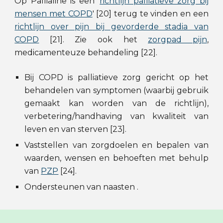
Op
P
allialine is een '
richtlijn palliatieve zorg bij
mensen met COPD
' [20] terug te vinden en een
richtlijn over pijn bij gevorderde stadia van
COPD
[21]
. Zie ook het
zorgpad pijn
,
medicamenteuze behandeling [22].
Bij COPD is palliatieve zorg gericht op het
behandelen van symptomen (waarbij gebruik
gemaakt kan worden van de richtlijn)
,
v
erbetering/handhaving van kwaliteit van
leven en van sterven [2
3
].
V
aststellen van zorgdoelen en bepalen van
waarden, wensen en behoeften
met behulp
van
PZP
[2
4
].
O
ndersteunen van naasten .