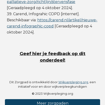
palliatieve-zorg/richtlijn/stervensfase
[Geraadpleegd op 4 oktober 202
4
].
39. Carend, Infograhic COPD [internet].
Beschikbaar via:
https://carend.nl/artikel/nieuwe-
carend-infographic-copd
[Geraadpleegd op 4
oktober 2024].
Geef hier je feedback op dit
onderdeel!
Dit Zorgpad is ontwikkeld door
Wijkverpleging.org
, een
initiatief voor en door wijkverpleegkundigen
©
2023 Wijkverpleging.org
Meer zorgpaden