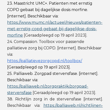
23. Maastricht UMC+. Patienten met ernstig
COPD gebaat bij dagelijkse dosis morfine.
[internet]. Beschikbaar via:
https://www.mumc.nl/actueel/nieuws/patienten-
met-ernstig-copd-gebaat-bij-dagelijkse-dosis-
morfine
[Geraadpleegd op 19 april 2023].
24. Compassion. Toolbox voor passende
palliatieve zorg bij COPD. [internet]. Beschikbaar
via:
https://palliatievezorgcopd.nl/toolbox/
[Geraadpleegd op 19 april 2023].
25. Palliaweb. Zorgpad stervensfase. [internet].
Beschikbaar via:
https://palliaweb.nl/zorgpraktijk/zorgpad-
stervensfase
[Geraadpleegd op 19 april 2023].
38. Richtlijn zorg in de stervensfase [internet].
Beschikbaar via:
https://palliaweb.nl/richtlijnen-