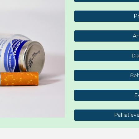
P
A
Di
Beh
E
Palliatiev