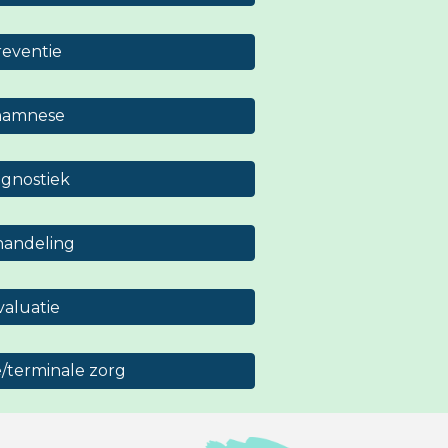
reventie
namnese
agnostiek
andeling
valuatie
e/terminale zorg