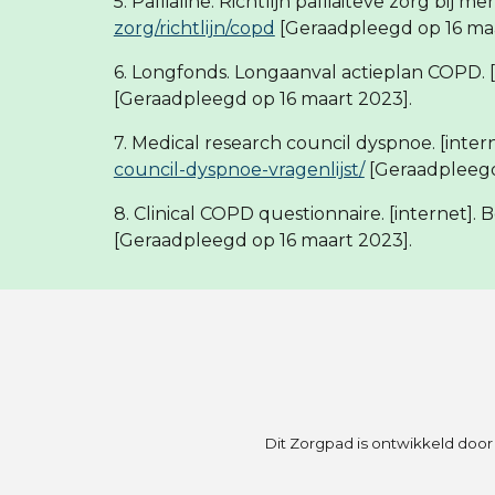
5. Pallialine. Richtlijn palliaiteve zorg bij
zorg/richtlijn/copd
[Geraadpleegd op 16 ma
6. Longfonds. Longaanval actieplan COPD. [i
[Geraadpleegd op 16 maart 2023].
7. Medical research council dyspnoe. [intern
council-dyspnoe-vragenlijst/
[Geraadpleegd
8. Clinical COPD questionnaire. [internet]. 
[Geraadpleegd op 16 maart 2023].
Dit Zorgpad is ontwikkeld doo