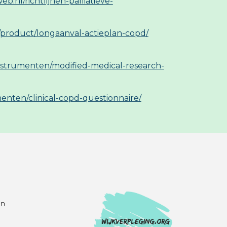
web.nl/richtlijnen-palliatieve-
l/product/longaanval-actieplan-copd/
nstrumenten/modified-medical-research-
enten/clinical-copd-questionnaire/
en