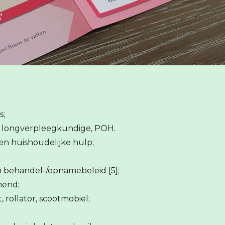
garts of huisarts;
t, longverpleegkundige, POH.
n huishoudelijke hulp;
 behandel-/opnamebeleid [5];
nend;
 rollator, scootmobiel;