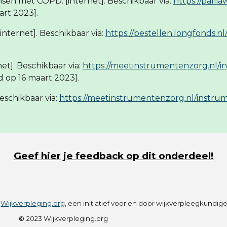
 mensen met COPD. [internet]. Beschikbaar via:
https://pallia
art 2023].
nternet]. Beschikbaar via:
https://bestellen.longfonds.n
et]. Beschikbaar via:
https://meetinstrumentenzorg.nl/i
 op 16 maart 2023].
Beschikbaar via:
https://meetinstrumentenzorg.nl/instrum
Geef hier je feedback op dit onderdeel!
r
Wijkverpleging.org
, een initiatief voor en door wijkverpleegkundig
©
2023 Wijkverpleging.org