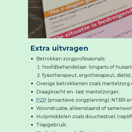
Extra uitvragen
Betrokken zorgprofessionals:
hoofdbehandelaar: lon
fysiotherapeut, ergotherapeut, diëtis
Overige betrokkenen zoals mantelzorg e
Draagkracht en -last mantelzorger;
PZP
(proactieve zorgplanning): NTBR en
Woonsituatie, alleenstaand of samenwo
Hulpmiddelen zoals douchestoel, traplift,
Trapgebruik;